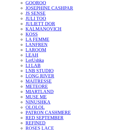
GOOROO
JOSEPHINE CASHPAR
JS SENSE
JULI TOO
JULIETT DOR
KALMANOVICH
KOSS
LA FEMME
LANFREN
LAROOM
LEAH
LerUshka
LI LAB
LNB STUDIO
LONG RIVER
MAITRESSE
METEORE
MIARTLAND
MUSE ME
NINUSHKA
OLOLOL
PATRON CASHMERE
RED SEPTEMBER
REFINED
ROSES LACE