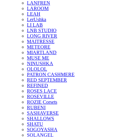
LANFREN
LAROOM
LEAH
LerUshka
LI LAB
LNB STUDIO
LONG RIVER
MAITRESSE
METEORE
MIARTLAND
MUSE ME
NINUSHKA
OLOLOL
PATRON CASHMERE
RED SEPTEMBER
REFINED
ROSES LACE
ROSEVILLE
ROZIE Corsets
RUBENI
SASHAVERSE
SHALLOWS
SHATU
SOGOYASHA
SOLANGEL