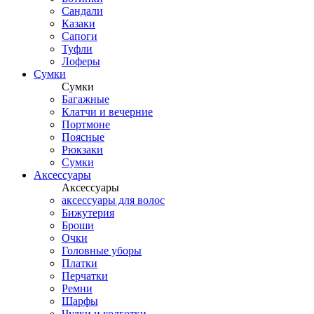
Сандали
Казаки
Сапоги
Туфли
Лоферы
Сумки
Сумки
Багажные
Клатчи и вечерние
Портмоне
Поясные
Рюкзаки
Сумки
Аксессуары
Аксессуары
аксессуары для волос
Бижутерия
Броши
Очки
Головные уборы
Платки
Перчатки
Ремни
Шарфы
Чулки и колготки