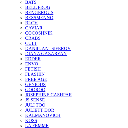
BATS
BELL FROG
BENGEROUS
BESSMENNO
BLCV
CAVIAR
COCOSHNIK
CRABS
CULT
DANIIL ANTSIFEROV
DIANA GAZARYAN
EDDER
ENVO
FETISH
FLASHIN
FREE AGE
GENIOUS
GOOROO
JOSEPHINE CASHPAR
JS SENSE
JULI TOO
JULIETT DOR
KALMANOVICH
KOSS
LA FEMME