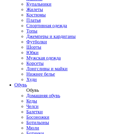
Купальники
Жилеты
Костюмы
Платья
Спортивная одежда
Топы
Джемперы и кардиганы
Футболки
Шорты
Юбки
Мужская одежда
Корсеты
Лонгсливы и майки
Нижнее белье
Худи
Обувь
Обувь
Домашняя обувь
Кеды
Челси
Балетки
Босоножки
Ботильоны
Мюли
Ботинки