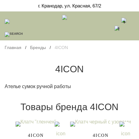
г. Кранодар, ул. Красная, 67/2
0
0
Главная
/
Бренды
/
4ICON
4ICON
Ателье сумок ручной работы
Товары бренда 4ICON
One Size
One Size
4ICON
4ICON