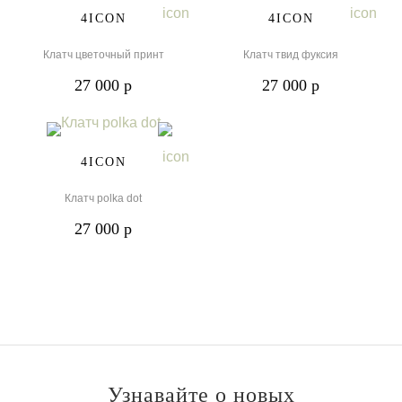
4ICON
4ICON
Клатч цветочный принт
Клатч твид фуксия
27 000 р
27 000 р
One Size
4ICON
Клатч polka dot
27 000 р
Узнавайте о новых