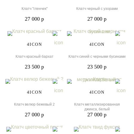
Клатч "гленчек"
Клатч черный с узорами
27 000 р
27 000 р
One Size
One Size
4ICON
4ICON
Клатч красный бархат
Клатч синий с черными бусинами
23 500 р
23 500 р
One Size
One Size
4ICON
4ICON
Клатч велюр бежевый 2
Клатч металлизированная
джинса, белый
27 000 р
27 000 р
One Size
One Size