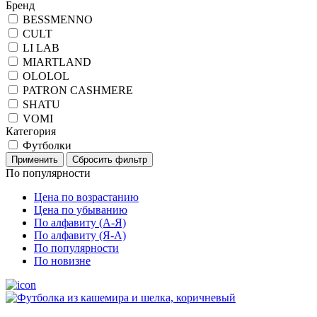
Бренд
BESSMENNO
CULT
LI LAB
MIARTLAND
OLOLOL
PATRON CASHMERE
SHATU
VOMI
Категория
Футболки
По популярности
Цена по возрастанию
Цена по убыванию
По алфавиту (А-Я)
По алфавиту (Я-А)
По популярности
По новизне