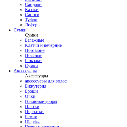
Сандали
Казаки
Сапоги
Туфли
Лоферы
Сумки
Сумки
Багажные
Клатчи и вечерние
Портмоне
Поясные
Рюкзаки
Сумки
Аксессуары
Аксессуары
аксессуары для волос
Бижутерия
Броши
Очки
Головные уборы
Платки
Перчатки
Ремни
Шарфы
Чулки и колготки