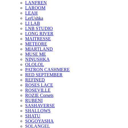
LANFREN
LAROOM
LEAH
LerUshka
LI LAB
LNB STUDIO
LONG RIVER
MAITRESSE
METEORE
MIARTLAND
MUSE ME
NINUSHKA
OLOLOL
PATRON CASHMERE
RED SEPTEMBER
REFINED
ROSES LACE
ROSEVILLE
ROZIE Corsets
RUBENI
SASHAVERSE
SHALLOWS
SHATU
SOGOYASHA
SOLANGEL