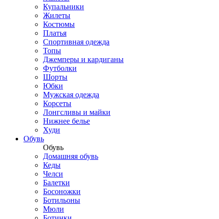
Купальники
Жилеты
Костюмы
Платья
Спортивная одежда
Топы
Джемперы и кардиганы
Футболки
Шорты
Юбки
Мужская одежда
Корсеты
Лонгсливы и майки
Нижнее белье
Худи
Обувь
Обувь
Домашняя обувь
Кеды
Челси
Балетки
Босоножки
Ботильоны
Мюли
Ботинки