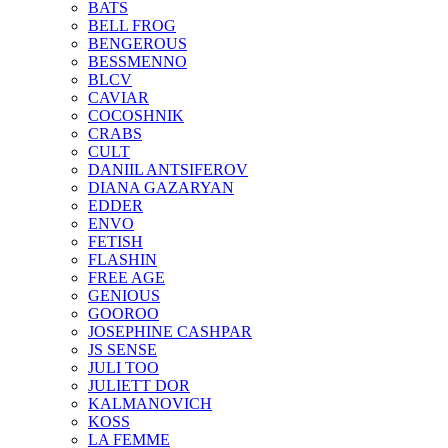
BATS
BELL FROG
BENGEROUS
BESSMENNO
BLCV
CAVIAR
COCOSHNIK
CRABS
CULT
DANIIL ANTSIFEROV
DIANA GAZARYAN
EDDER
ENVO
FETISH
FLASHIN
FREE AGE
GENIOUS
GOOROO
JOSEPHINE CASHPAR
JS SENSE
JULI TOO
JULIETT DOR
KALMANOVICH
KOSS
LA FEMME