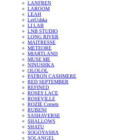
LANFREN
LAROOM
LEAH
LerUshka
LI LAB
LNB STUDIO
LONG RIVER
MAITRESSE
METEORE
MIARTLAND
MUSE ME
NINUSHKA
OLOLOL
PATRON CASHMERE
RED SEPTEMBER
REFINED
ROSES LACE
ROSEVILLE
ROZIE Corsets
RUBENI
SASHAVERSE
SHALLOWS
SHATU
SOGOYASHA
SOLANGEL