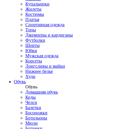
Купальники
Жилеты
Костюмы
Платья
Спортивная одежда
Топы
Джемперы и кардиганы
Футболки
Шорты
Юбки
Мужская одежда
Корсеты
Лонгсливы и майки
Нижнее белье
Худи
Обувь
Обувь
Домашняя обувь
Кеды
Челси
Балетки
Босоножки
Ботильоны
Мюли
Ботинки