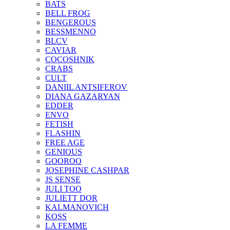
BATS
BELL FROG
BENGEROUS
BESSMENNO
BLCV
CAVIAR
COCOSHNIK
CRABS
CULT
DANIIL ANTSIFEROV
DIANA GAZARYAN
EDDER
ENVO
FETISH
FLASHIN
FREE AGE
GENIOUS
GOOROO
JOSEPHINE CASHPAR
JS SENSE
JULI TOO
JULIETT DOR
KALMANOVICH
KOSS
LA FEMME