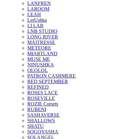
LANFREN
LAROOM
LEAH
LerUshka
LI LAB
LNB STUDIO
LONG RIVER
MAITRESSE
METEORE
MIARTLAND
MUSE ME
NINUSHKA
OLOLOL
PATRON CASHMERE
RED SEPTEMBER
REFINED
ROSES LACE
ROSEVILLE
ROZIE Corsets
RUBENI
SASHAVERSE
SHALLOWS
SHATU
SOGOYASHA
SOLANGEL