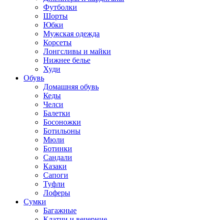
Футболки
Шорты
Юбки
Мужская одежда
Корсеты
Лонгсливы и майки
Нижнее белье
Худи
Обувь
Домашняя обувь
Кеды
Челси
Балетки
Босоножки
Ботильоны
Мюли
Ботинки
Сандали
Казаки
Сапоги
Туфли
Лоферы
Сумки
Багажные
Клатчи и вечерние